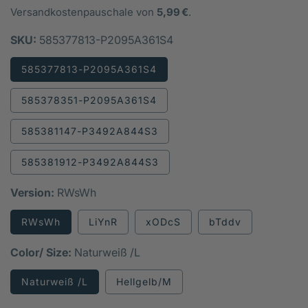
Versandkostenpauschale von
5,99 €
.
SKU:
585377813-P2095A361S4
585377813-P2095A361S4
585378351-P2095A361S4
585381147-P3492A844S3
585381912-P3492A844S3
Version:
RWsWh
Variante
Variante
Variante
RWsWh
LiYnR
xODcS
bTddv
ausverkauft
ausverkauft
ausverkauft
oder
oder
oder
nicht
nicht
nicht
Color/ Size:
Naturweiß /L
verfügbar
verfügbar
verfügbar
Variante
Naturweiß /L
Hellgelb/M
ausverkauft
oder