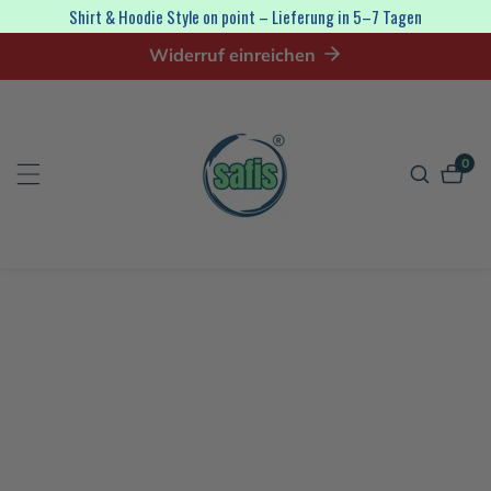
irekt
Shirt & Hoodie Style on point – Lieferung in 5–7 Tagen
zum
Widerruf einreichen
nhalt
0
0
Artik
tinformationen
en