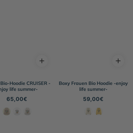
 Bio-Hoodie CRUISER -
Boxy Frauen Bio Hoodie -enjoy
njoy life summer-
life summer-
Normaler
65,00€
Normaler
59,00€
Preis
Preis