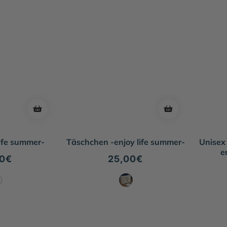
life summer-
Täschchen -enjoy life summer-
Unisex
e
maler
00€
Normaler
25,00€
s
Preis