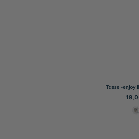
Tasse -enjoy 
Nor
19,
Prei