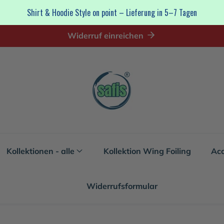
Shirt & Hoodie Style on point – Lieferung in 5–7 Tagen
Widerruf einreichen
Kollektionen - alle
Kollektion Wing Foiling
Acc
Widerrufsformular