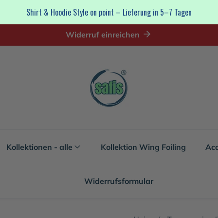
Shirt & Hoodie Style on point – Lieferung in 5–7 Tagen
Widerruf einreichen
Kollektionen - alle
Kollektion Wing Foiling
Acc
Widerrufsformular