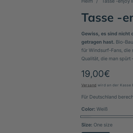
Heim
Tasse -enjoy 
Tasse -e
Gewiss, es sind nicht d
getragen hast.
Bio-Bau
für Windsurf-Fans, die 
Qualität, die man spürt 
Normaler
19,00€
Preis
Versand
wird an der Kasse 
Für Deutschland berec
Color:
Weiß
Size:
One size