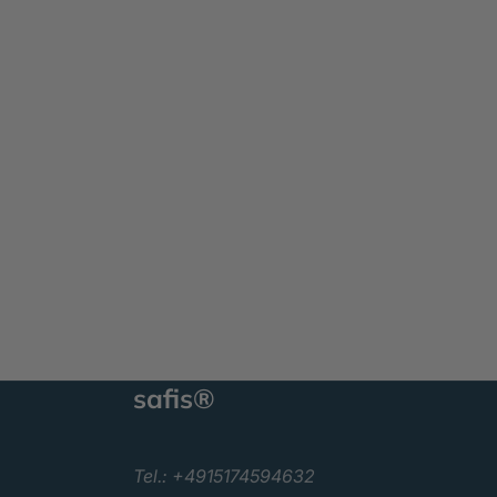
safis®
Tel.: +4915174594632