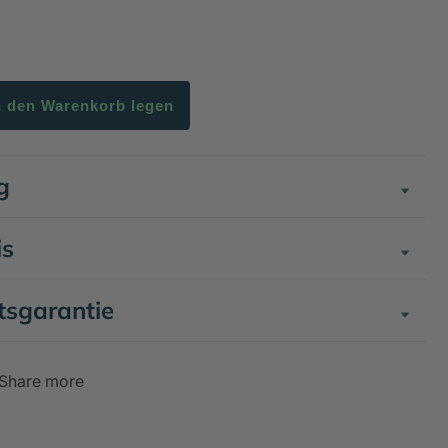
n den Warenkorb legen
g
is
tsgarantie
Share more