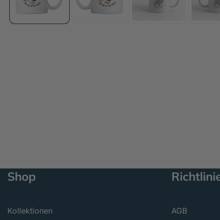
öffnen
Shop
Richtlini
Kollektionen
AGB