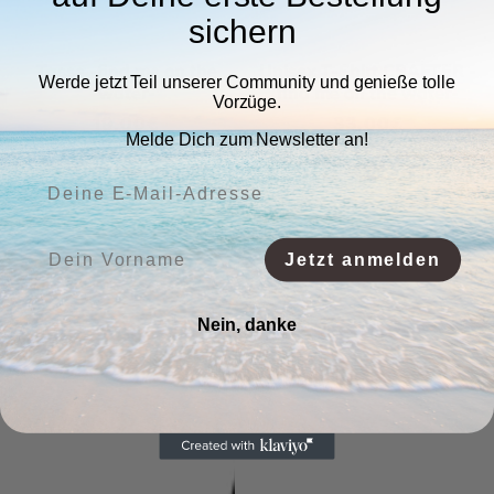
sichern
Tasse -find me on the
Unisex T-Shirt CRAFTER -
Werde jetzt Teil unserer Community und genieße tolle
water-
find me on the water-
Vorzüge.
Normaler
19,00€
Normaler
33,00€
Melde Dich zum Newsletter an!
Preis
Preis
Deine E-Mail-Adresse:
Vorname:
Jetzt anmelden
Nein, danke