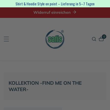
irekt
Shirt & Hoodie Style on point – Lieferung in 5–7 Tagen
zum
Widerruf einreichen
nhalt
0
0
Artik
KATEGORIE:
KOLLEKTION -FIND ME ON THE
WATER-