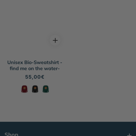
Unisex Bio-Sweatshirt -
find me on the water-
Normaler
55,00€
Preis
Shop
Shop