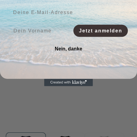
Deine E-Mail-Adresse:
Vorname:
Jetzt anmelden
Nein, danke
Medien
Me
1
2