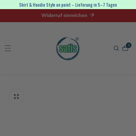
irekt
Shirt & Hoodie Style on point – Lieferung in 5–7 Tagen
zum
Widerruf einreichen
nhalt
0
0
Artik
tinformationen
en