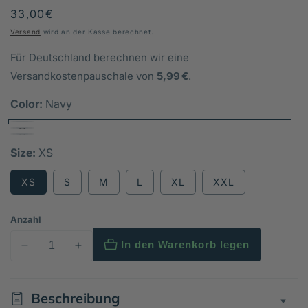
Normaler
33,00€
Preis
Versand
wird an der Kasse berechnet.
Für Deutschland berechnen wir eine
Versandkostenpauschale von
5,99 €
.
Color:
Navy
Size:
XS
XS
S
M
L
XL
XXL
Anzahl
In den Warenkorb legen
Verringere
Erhöhe
die
die
Menge
Menge
Beschreibung
für
für