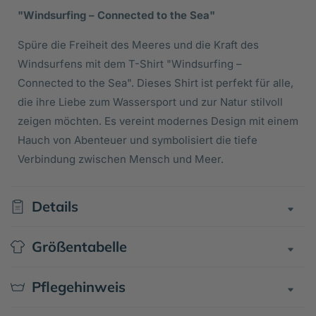
Menge
Menge
"Windsurfing – Connected to the Sea"
für
für
Spüre die Freiheit des Meeres und die Kraft des
Unisex
Unisex
T-
T-
Windsurfens mit dem T-Shirt "Windsurfing –
Shirt
Shirt
Connected to the Sea". Dieses Shirt ist perfekt für alle,
CRAFTER
CRAFTER
die ihre Liebe zum Wassersport und zur Natur stilvoll
-
-
zeigen möchten. Es vereint modernes Design mit einem
connected-
connected-
Hauch von Abenteuer und symbolisiert die tiefe
Verbindung zwischen Mensch und Meer.
Details
Größentabelle
Pflegehinweis