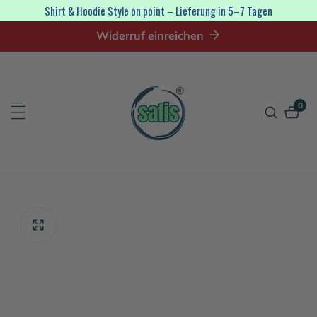
irekt
Shirt & Hoodie Style on point – Lieferung in 5–7 Tagen
zum
Widerruf einreichen
nhalt
0
0
Artik
tinformationen
en