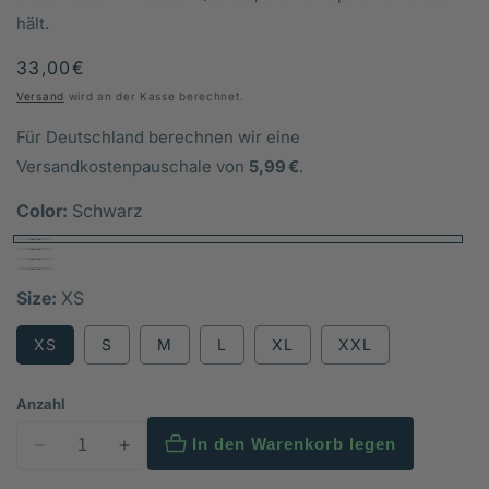
hält.
Normaler
33,00€
Preis
Versand
wird an der Kasse berechnet.
Für Deutschland berechnen wir eine
Versandkostenpauschale von
5,99 €
.
Color:
Schwarz
Size:
XS
XS
S
M
L
XL
XXL
Anzahl
In den Warenkorb legen
Verringere
Erhöhe
die
die