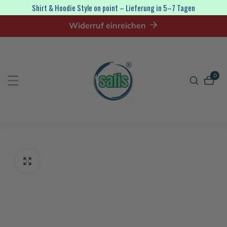
irekt
Shirt & Hoodie Style on point – Lieferung in 5–7 Tagen
zum
Widerruf einreichen
nhalt
0
0
Artik
tinformationen
en