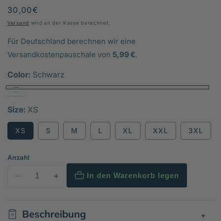
Normaler
30,00€
Preis
Versand
wird an der Kasse berechnet.
Für Deutschland berechnen wir eine
Versandkostenpauschale von
5,99 €
.
Color:
Schwarz
Size:
XS
XS
S
M
L
XL
XXL
3XL
Anzahl
In den Warenkorb legen
Verringere
Erhöhe
die
die
Menge
Menge
Beschreibung
für
für