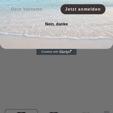
Vorname:
Jetzt anmelden
Nein, danke
Medien
Me
1
2