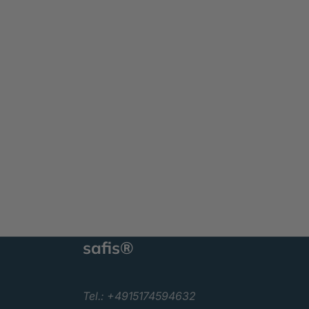
safis®
Tel.: +4915174594632