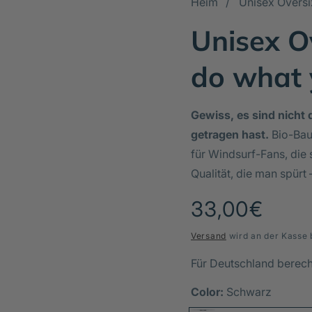
Heim
Unisex Oversi
Unisex Ov
do what 
Gewiss, es sind nicht d
getragen hast.
Bio-Bau
für Windsurf-Fans, die 
Qualität, die man spürt 
Normaler
33,00€
Preis
Versand
wird an der Kasse 
Für Deutschland berec
Color:
Schwarz