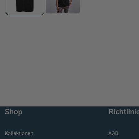
öffnen
Shop
Richtlini
Kollektionen
AGB