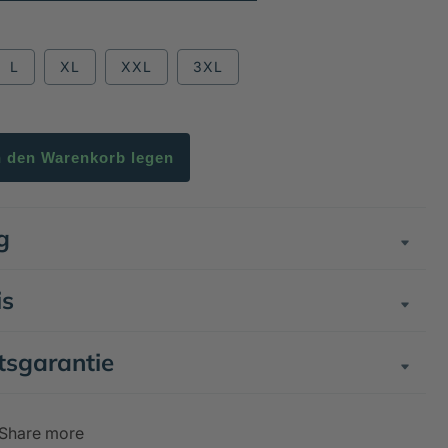
L
XL
XXL
3XL
n den Warenkorb legen
g
is
tsgarantie
Share more