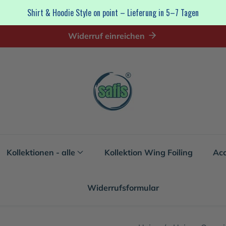
Shirt & Hoodie Style on point – Lieferung in 5–7 Tagen
Widerruf einreichen
Kollektionen - alle
Kollektion Wing Foiling
Acc
Widerrufsformular