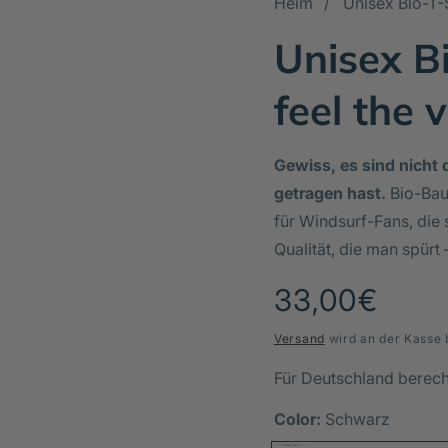
Heim
Unisex Bio-T-
Unisex B
feel the 
Gewiss, es sind nicht d
getragen hast.
Bio-Bau
für Windsurf-Fans, die 
Qualität, die man spürt 
Normaler
33,00€
Preis
Versand
wird an der Kasse 
Für Deutschland berec
Color:
Schwarz