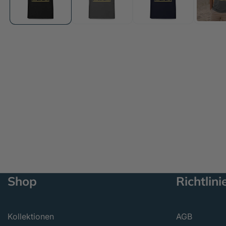
öffnen
Shop
Richtlini
Kollektionen
AGB