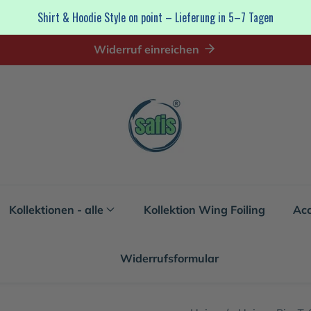
Shirt & Hoodie Style on point – Lieferung in 5–7 Tagen
Widerruf einreichen
Kollektionen - alle
Kollektion Wing Foiling
Acc
Widerrufsformular