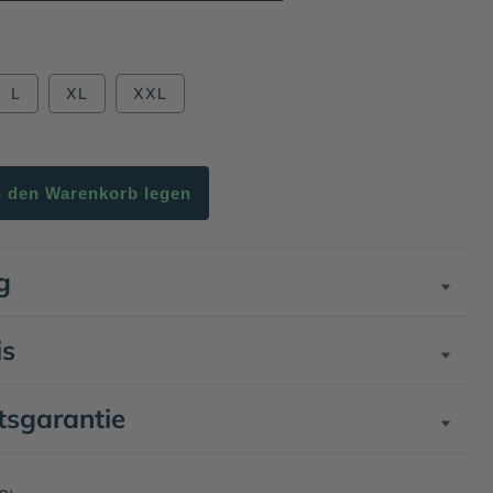
L
XL
XXL
n den Warenkorb legen
g
is
tsgarantie