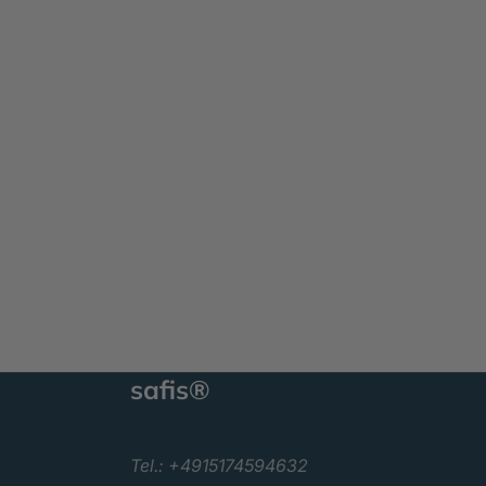
safis®
Tel.: +4915174594632