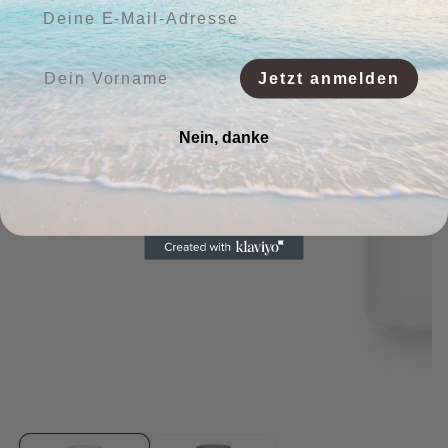
Deine E-Mail-Adresse:
Vorname:
Jetzt anmelden
Nein, danke
Medien
Me
1
2