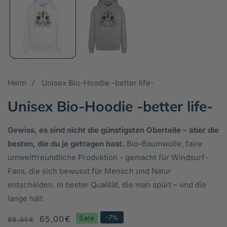
in
in
Galerieansicht
Ga
öffnen
öf
Heim
Unisex Bio-Hoodie -better life-
Unisex Bio-Hoodie -better life-
Gewiss, es sind nicht die günstigsten Oberteile – aber die
besten, die du je getragen hast.
Bio-Baumwolle, faire
umweltfreundliche Produktion - gemacht für Windsurf-
Fans, die sich bewusst für Mensch und Natur
entscheiden. In bester Qualität, die man spürt – und die
lange hält.
-
7
%
Normaler
Verkaufspreis
65,00€
Sale
69,95€