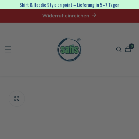
irekt
Shirt & Hoodie Style on point – Lieferung in 5–7 Tagen
zum
Widerruf einreichen
nhalt
0
0
Artik
tinformationen
en