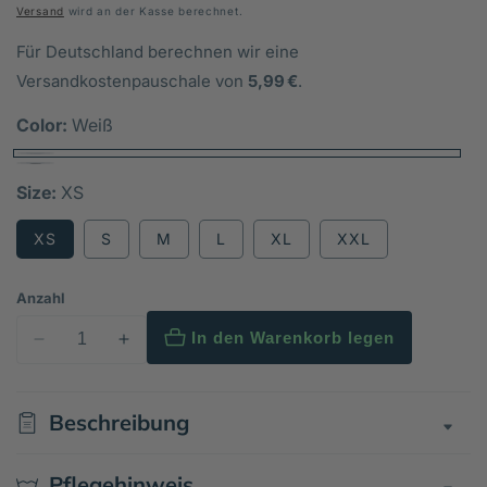
Preis
Versand
wird an der Kasse berechnet.
Für Deutschland berechnen wir eine
Versandkostenpauschale von
5,99 €
.
Color:
Weiß
Size:
XS
XS
S
M
L
XL
XXL
Anzahl
In den Warenkorb legen
Verringere
Erhöhe
die
die
Menge
Menge
Beschreibung
für
für
Unisex
Unisex
Bio-
Bio-
Pflegehinweis