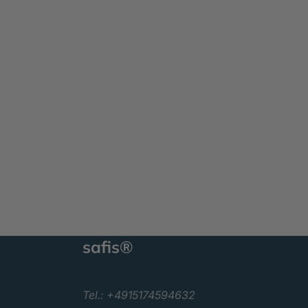
safis®
Tel.: +4915174594632