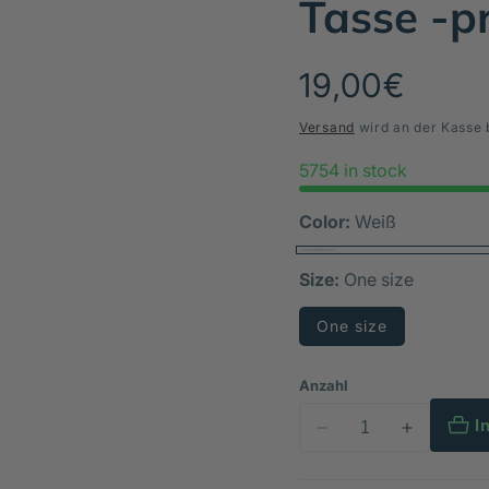
Tasse -p
Normaler
19,00€
Preis
Versand
wird an der Kasse 
5754 in stock
Color:
Weiß
Size:
One size
One size
Anzahl
I
Verringere
Erhöhe
die
die
Menge
Menge