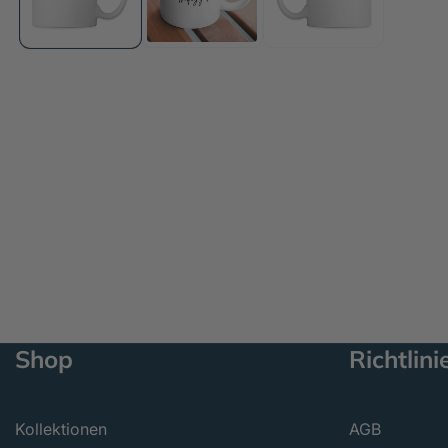
öffnen
Shop
Richtlini
Kollektionen
AGB