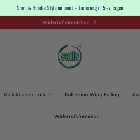
Shirt & Hoodie Style on point – Lieferung in 5–7 Tagen
Widerruf einreichen
Kollektionen - alle
Kollektion Wing Foiling
Acc
Widerrufsformular