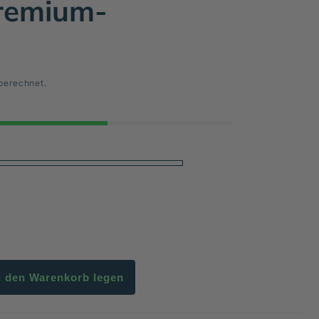
remium-
berechnet.
n den Warenkorb legen