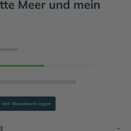
itte Meer und mein
berechnet.
n den Warenkorb legen
g