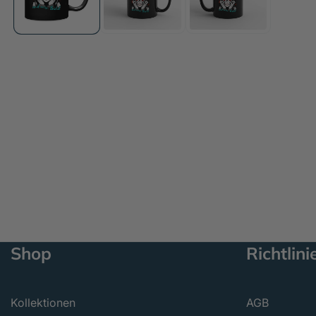
öffnen
Shop
Richtlini
Kollektionen
AGB