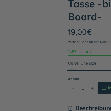
Tasse -b
Board-
Normaler
19,00€
Preis
Versand
wird an der Kasse 
1457 in stock
Color:
One size
Anzahl
I
Verringere
Erhöhe
die
die
Menge
Menge
Beschreibun
für
für