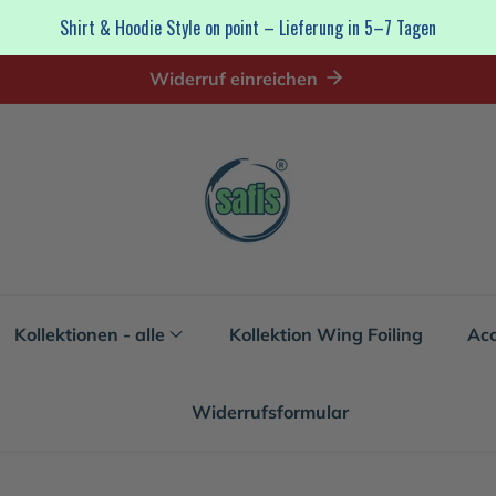
Shirt & Hoodie Style on point – Lieferung in 5–7 Tagen
Widerruf einreichen
Kollektionen - alle
Kollektion Wing Foiling
Acc
Widerrufsformular