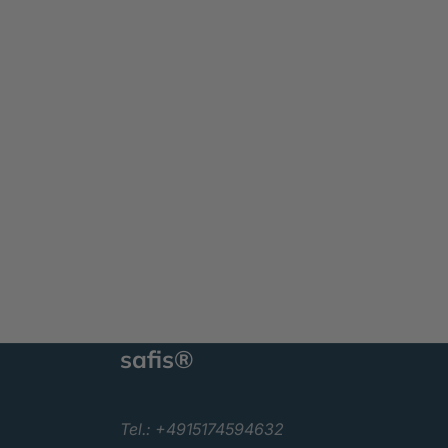
safis®
Tel.: +4915174594632