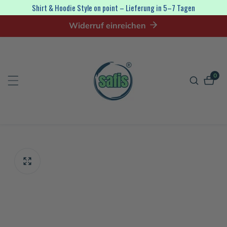
irekt
Shirt & Hoodie Style on point – Lieferung in 5–7 Tagen
zum
Widerruf einreichen
nhalt
0
0
Artik
tinformationen
en