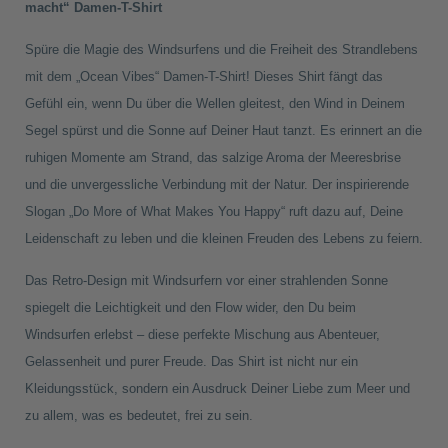
macht“ Damen-T-Shirt
Relaxed
Relaxed
Rundhals
Rundhals
Spüre die Magie des Windsurfens und die Freiheit des Strandlebens
Frauen
Frauen
mit dem „Ocean Vibes“ Damen-T-Shirt! Dieses Shirt fängt das
Bio-
Bio-
Gefühl ein, wenn Du über die Wellen gleitest, den Wind in Deinem
T-
T-
Segel spürst und die Sonne auf Deiner Haut tanzt. Es erinnert an die
Shirt
Shirt
ruhigen Momente am Strand, das salzige Aroma der Meeresbrise
-
-
do
do
und die unvergessliche Verbindung mit der Natur. Der inspirierende
more-
more-
Slogan „Do More of What Makes You Happy“ ruft dazu auf, Deine
Leidenschaft zu leben und die kleinen Freuden des Lebens zu feiern.
Das Retro-Design mit Windsurfern vor einer strahlenden Sonne
spiegelt die Leichtigkeit und den Flow wider, den Du beim
Windsurfen erlebst – diese perfekte Mischung aus Abenteuer,
Gelassenheit und purer Freude. Das Shirt ist nicht nur ein
Kleidungsstück, sondern ein Ausdruck Deiner Liebe zum Meer und
zu allem, was es bedeutet, frei zu sein.