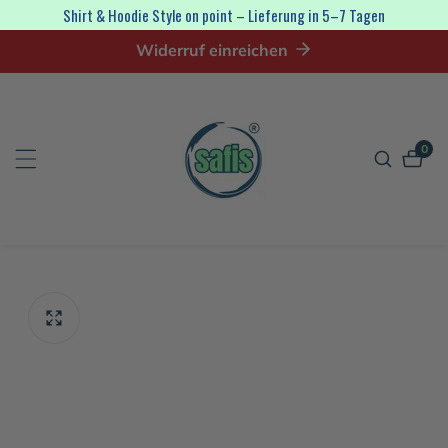
irekt
Shirt & Hoodie Style on point – Lieferung in 5–7 Tagen
zum
Widerruf einreichen
nhalt
0
0
Artik
tinformationen
en