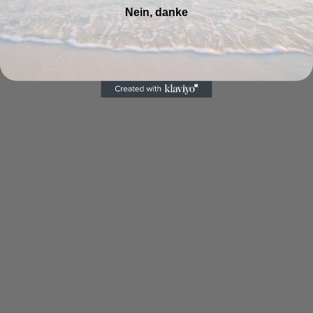
Nein, danke
Medien
1