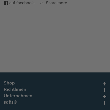
auf facebook.
Share more
you
you
want-
want-
Shop
Shop
Richtlinien
Richtlinien
Unternehmen
Unternehmen
safis®
safis®