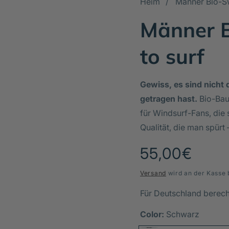
Heim
Männer Bio-Sw
Männer B
to surf
Gewiss, es sind nicht d
getragen hast.
Bio-Bau
für Windsurf-Fans, die 
Qualität, die man spürt 
Normaler
55,00€
Preis
Versand
wird an der Kasse 
Für Deutschland berec
Color:
Schwarz