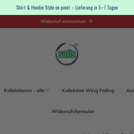
Shirt & Hoodie Style on point – Lieferung in 5–7 Tagen
Widerruf einreichen
Kollektionen - alle
Kollektion Wing Foiling
Acc
Widerrufsformular