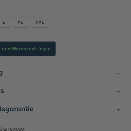
L
XL
XXL
n den Warenkorb legen
g
is
tsgarantie
Share more