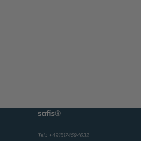
safis®
Tel.: +4915174594632