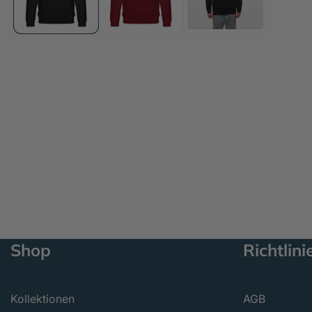
öffnen
Shop
Richtlini
Kollektionen
AGB