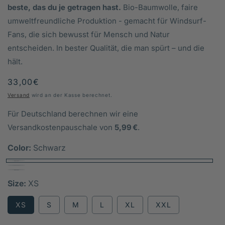
beste, das du je getragen hast.
Bio-Baumwolle, faire
umweltfreundliche Produktion - gemacht für Windsurf-
Fans, die sich bewusst für Mensch und Natur
entscheiden. In bester Qualität, die man spürt – und die
hält.
Normaler
33,00€
Preis
Versand
wird an der Kasse berechnet.
Für Deutschland berechnen wir eine
Versandkostenpauschale von
5,99 €
.
Color:
Schwarz
Size:
XS
XS
S
M
L
XL
XXL