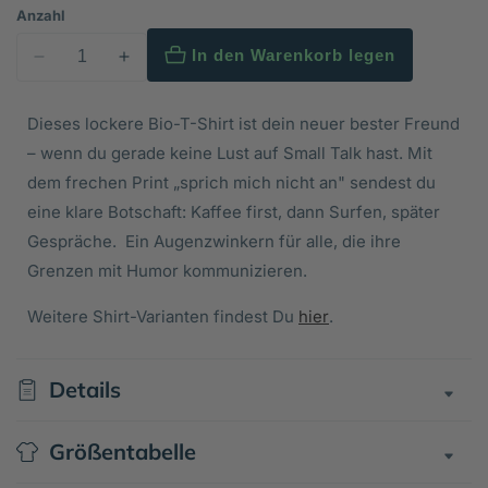
Anzahl
In den Warenkorb legen
Verringere
Erhöhe
die
die
Menge
Menge
Dieses lockere Bio-T-Shirt ist dein neuer bester Freund
für
für
– wenn du gerade keine Lust auf Small Talk hast. Mit
-
-
dem frechen Print „sprich mich nicht an" sendest du
sprich
sprich
eine klare Botschaft: Kaffee first, dann Surfen, später
mich
mich
Gespräche. Ein Augenzwinkern für alle, die ihre
nicht
nicht
Grenzen mit Humor kommunizieren.
an-
an-
Frauen
Frauen
Weitere Shirt-Varianten findest Du
hier
.
Boxy
Boxy
Bio-
Bio-
T-
T-
Details
Shirt
Shirt
Größentabelle