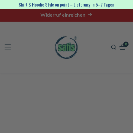
irekt
Shirt & Hoodie Style on point – Lieferung in 5–7 Tagen
zum
Widerruf einreichen
nhalt
0
0
Artik
tinformationen
en