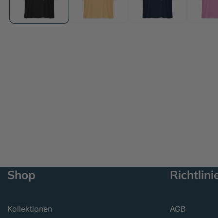
öffnen
Shop
Richtlini
Kollektionen
AGB