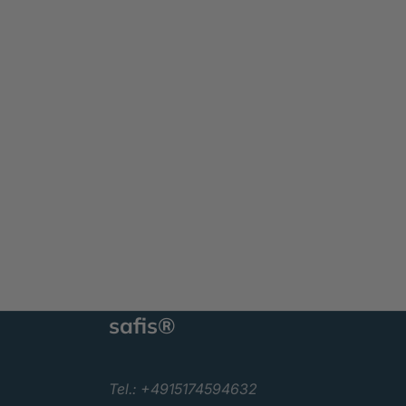
safis®
Tel.: +4915174594632