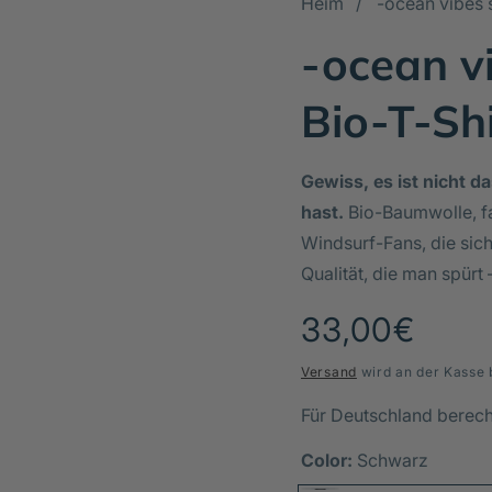
Heim
-ocean vibes 
-ocean v
Bio-T-Sh
Gewiss, es ist nicht da
hast.
Bio-Baumwolle, f
Windsurf-Fans, die sic
Qualität, die man spürt 
Normaler
33,00€
Preis
Versand
wird an der Kasse 
Für Deutschland berec
Color:
Schwarz