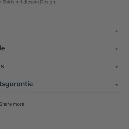
e Shirts mit diesem Design.
le
is
tsgarantie
Share more