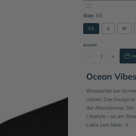
Size:
XS
XS
S
M
Anzahl
I
Verringere
Erhöhe
die
die
Ocean Vibe
Menge
Menge
für
für
-
-
Windsurfen bei Sonnen
ocean
ocean
nutzen. Das Design er
vibes
vibes
der Abendsonne. Der m
sunset-
sunset-
Lifestyle – ob am Stra
Frauen
Frauen
Bio-
Bio-
Liebe zum Meer. 🤙
T-
T-