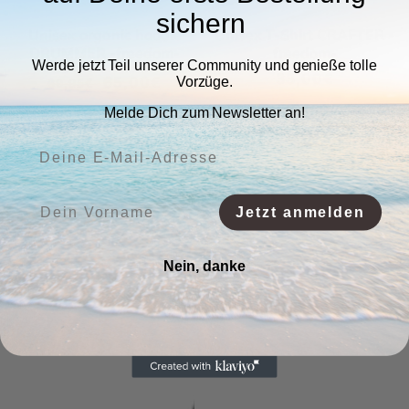
sichern
Unisex organic hoodie
Unisex T-Shirt CRAFTER -
DRUMMER -freedom-
freedom-
Werde jetzt Teil unserer Community und genieße tolle
Regular
33,00€
Regular
Sale
65,00€
Vorzüge.
69,95€
price
price
price
Melde Dich zum Newsletter an!
+3
+2
Deine E-Mail-Adresse:
SALE
Vorname:
Jetzt anmelden
Nein, danke