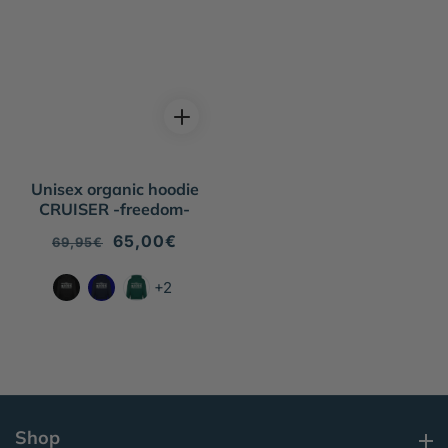
Unisex organic hoodie
CRUISER -freedom-
Regular
Sale
65,00€
69,95€
price
price
+2
Shop
Shop