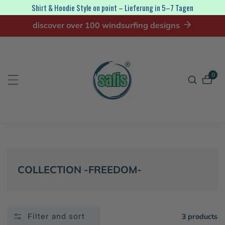
Shirt & Hoodie Style on point – Lieferung in 5–7 Tagen
ip to
discover over 100 windsurfing designs
ontent
0
0
item
COLLECTION:
COLLECTION -FREEDOM-
Filter and sort
3 products