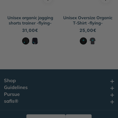
Unisex organic jogging
Unisex Oversize Organic
shorts trainer -flying-
T-Shirt -flying-
Regular
31,00€
Regular
25,00€
price
price
Shop
Shop
Guidelines
Guidelines
Pursue
Pursue
safis®
safis®