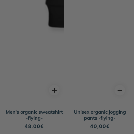
Men's organic sweatshirt
Unisex organic jogging
-flying-
pants -flying-
Regular
48,00€
Regular
40,00€
price
price